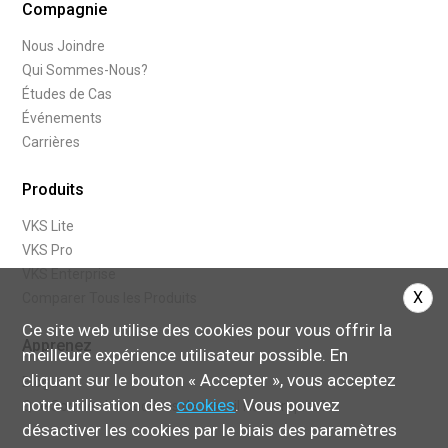
Compagnie
Nous Joindre
Qui Sommes-Nous?
Études de Cas
Événements
Carrières
Produits
VKS Lite
VKS Pro
VKS Enterprise
X
Comparer Tous les Produits
Ce site web utilise des cookies pour vous offrir la
Apprenez
meilleure expérience utilisateur possible. En
cliquant sur le bouton « Accepter », vous acceptez
Blogue
notre utilisation des
cookies
. Vous pouvez
Que Sont les Instructions de travail Numériques?
désactiver les cookies par le biais des paramètres