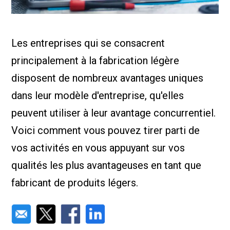
Nous Jo
de trava
Calculat
Études 
Les entreprises qui se consacrent
Dictionn
Événem
principalement à la fabrication légère
Presse
Carrière
disposent de nombreux avantages uniques
dans leur modèle d'entreprise, qu'elles
peuvent utiliser à leur avantage concurrentiel.
Voici comment vous pouvez tirer parti de
vos activités en vous appuyant sur vos
qualités les plus avantageuses en tant que
fabricant de produits légers.