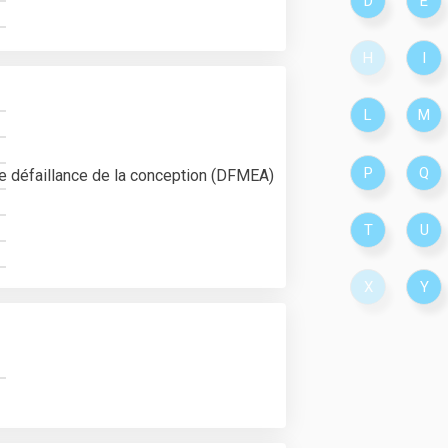
D
E
H
I
L
M
P
Q
 défaillance de la conception (DFMEA)
T
U
X
Y