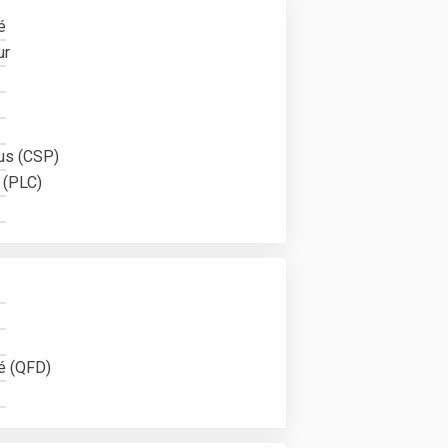
é
ur
sus (CSP)
 (PLC)
té (QFD)