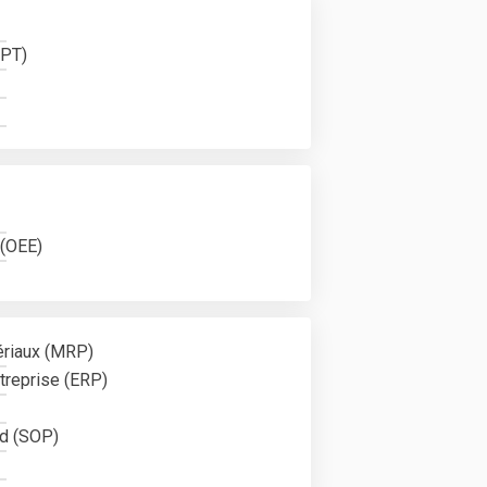
MPT)
 (OEE)
ériaux (MRP)
ntreprise (ERP)
rd (SOP)