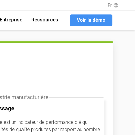
Fr
Fr
Entreprise
Entreprise
Ressources
Ressources
Voir la démo
Voir la démo
ustrie manufacturière
ssage
 est un indicateur de performance clé qui
unités de qualité produites par rapport au nombre