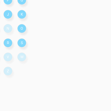
F
G
J
K
N
O
R
S
V
W
Z