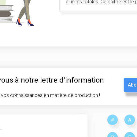
d'unités totales. Ce chiffre est 
eur de ROI
eur de ROI
de cas
de cas
aire
aire
ents
ents
s
s
us à notre lettre d'information
Abo
vos connaissances en matière de production !
#
A