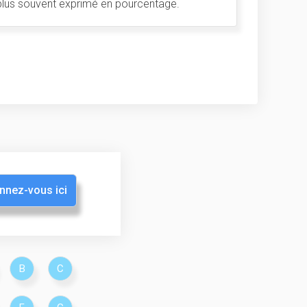
le plus souvent exprimé en pourcentage.
nnez-vous ici
B
C