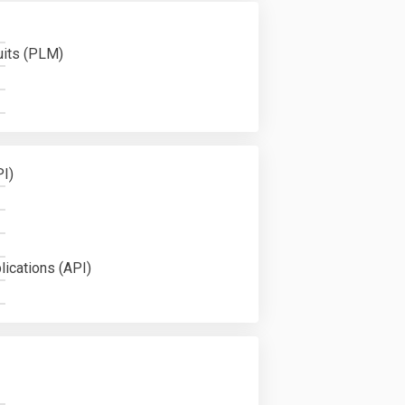
uits (PLM)
PI)
lications (API)