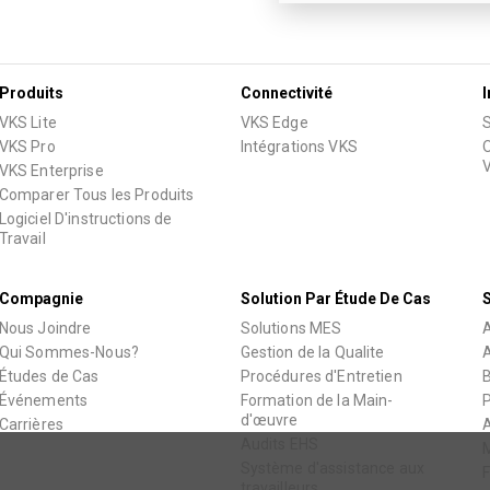
Produits
Connectivité
I
VKS Lite
VKS Edge
S
VKS Pro
Intégrations VKS
O
VKS Enterprise
Comparer Tous les Produits
Logiciel D'instructions de
Travail
Compagnie
Solution Par Étude De Cas
S
Nous Joindre
Solutions MES
A
Qui Sommes-Nous?
Gestion de la Qualite
Études de Cas
Procédures d'Entretien
Événements
Formation de la Main-
P
d'œuvre
Carrières
A
Audits EHS
M
Système d'assistance aux
F
travailleurs