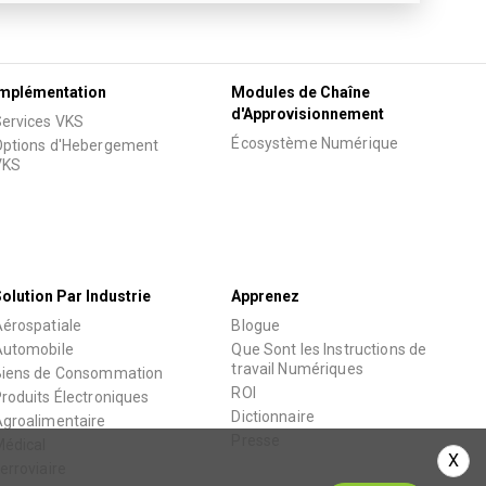
mplémentation
Modules de Chaîne
d'Approvisionnement
ervices VKS
Écosystème Numérique
ptions d'Hebergement
VKS
olution Par Industrie
Apprenez
érospatiale
Blogue
Automobile
Que Sont les Instructions de
travail Numériques
Biens de Consommation
ROI
roduits Électroniques
Dictionnaire
groalimentaire
Presse
édical
X
erroviaire