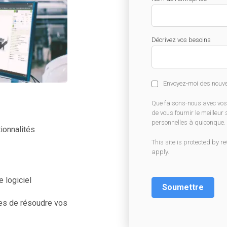
eur de ROI
de cas
aire
ents
Décrivez vos besoins
s
Envoyez-moi des nouve
Que faisons-nous avec vos 
de vous fournir le meilleur
personnelles à quiconque.
ionnalités
This site is protected by
apply.
 logiciel
tes de résoudre vos