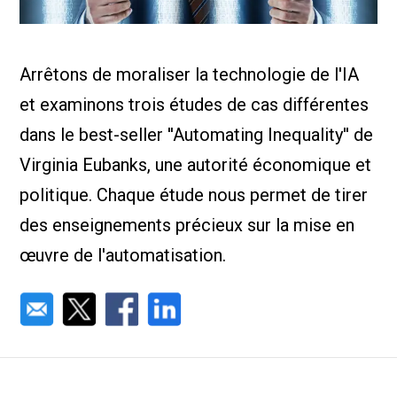
Nous Jo
de trava
Calculat
Études 
Arrêtons de moraliser la technologie de l'IA
Dictionn
Événem
et examinons trois études de cas différentes
Presse
Carrière
dans le best-seller ''Automating Inequality'' de
Virginia Eubanks, une autorité économique et
politique. Chaque étude nous permet de tirer
des enseignements précieux sur la mise en
œuvre de l'automatisation.