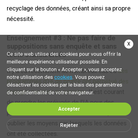
recyclage des données, créant ainsi sa propre
nécessité.
Enseignement #3 : Ne pas faire de
X
suppositions sans enquête et sans
tests standardisés
Ce site web utilise des cookies pour vous offrir la
meilleure expérience utilisateur possible. En
cliquant sur le bouton « Accepter », vous acceptez
Il y a eu récemment de nombreux cas où
des
notre utilisation des
cookies
. Vous pouvez
programmes d'IA de pointe ont perpétué des
désactiver les cookies par le biais des paramètres
préjugés racistes ou sexistes
. Il est courant
de confidentialité de votre navigateur.
de prendre les préjugés de l'IA pour des
Accepter
prédictions naturelles, mais il ne faut pas
oublier les moyens par lesquels les données
Rejeter
ont été collectées.