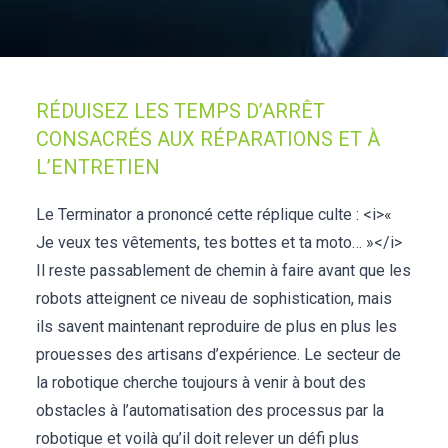
Nous Jo
de trava
Calculat
Études 
Dictionn
Événem
RÉDUISEZ LES TEMPS D’ARRÊT
CONSACRÉS AUX RÉPARATIONS ET À
Presse
Carrière
L’ENTRETIEN
Le Terminator a prononcé cette réplique culte : <i>«
Je veux tes vêtements, tes bottes et ta moto… »</i>
Il reste passablement de chemin à faire avant que les
robots atteignent ce niveau de sophistication, mais
ils savent maintenant reproduire de plus en plus les
prouesses des artisans d’expérience. Le secteur de
la robotique cherche toujours à venir à bout des
obstacles à l’automatisation des processus par la
robotique et voilà qu’il doit relever un défi plus