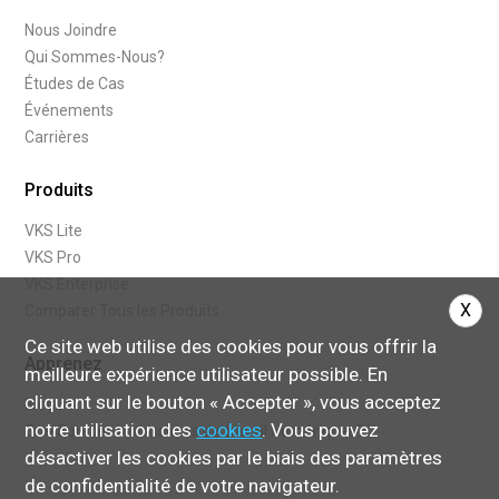
Nous Joindre
Qui Sommes-Nous?
Études de Cas
Événements
Carrières
Produits
VKS Lite
VKS Pro
VKS Enterprise
X
Comparer Tous les Produits
Ce site web utilise des cookies pour vous offrir la
Apprenez
meilleure expérience utilisateur possible. En
cliquant sur le bouton « Accepter », vous acceptez
Blogue
notre utilisation des
cookies
. Vous pouvez
Que Sont les Instructions de travail Numériques?
désactiver les cookies par le biais des paramètres
de confidentialité de votre navigateur.