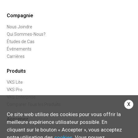
Compagnie
Nous Joindre
Qui Sommes-Nous?
Études de Cas
Événements
Carrières
Produits
VKS Lite
VKS Pro
VKS Enterprise
X
Comparer Tous les Produits
Ce site web utilise des cookies pour vous offrir la
Apprenez
meilleure expérience utilisateur possible. En
cliquant sur le bouton « Accepter », vous acceptez
Blogue
notre utilisation des
cookies
. Vous pouvez
Que Sont les Instructions de travail Numériques?