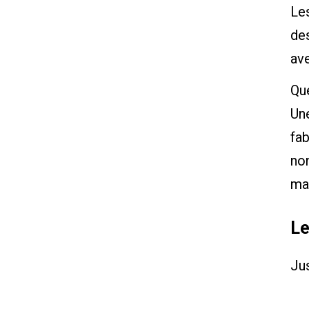
Le
des
ave
Que
Une
fab
non
ma
Le
Ju