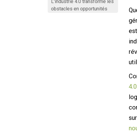
L'industrie 4.0 transforme les
obstacles en opportunités
Que
gé
est
ind
rév
uti
Co
4.0
lo
con
sur
no