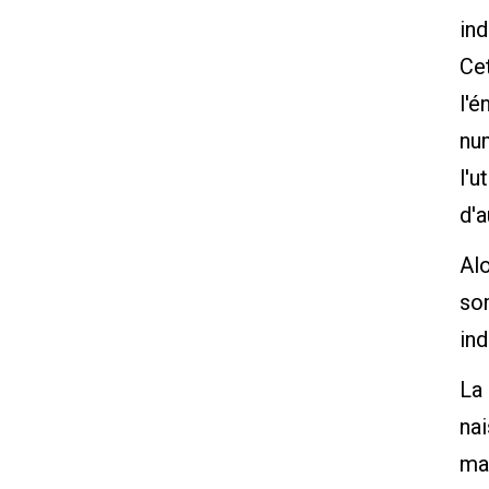
ind
Cet
l'é
num
l'u
d'
Alo
so
ind
La
nai
ma