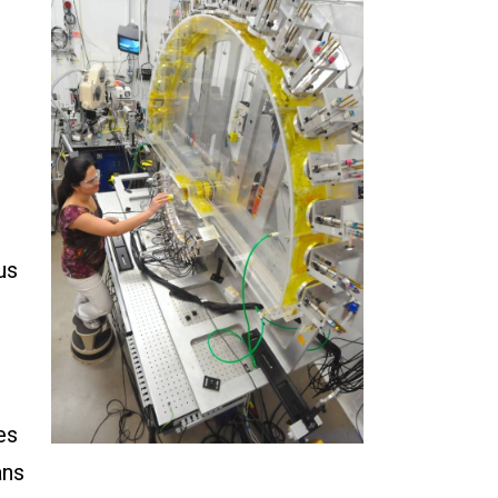
us
es
ans