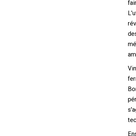
fai
L'
rév
des
méc
amé
Vin
fer
Bon
pér
s'
te
Ens