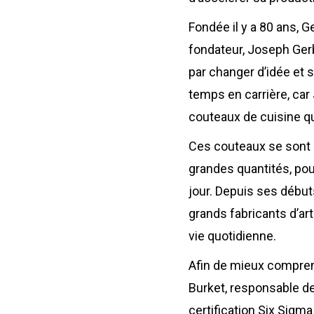
Calculat
Études 
Fondée il y a 80 ans, 
Dictionn
fondateur, Joseph Gerbe
Événem
par changer d’idée et s
Presse
Carrière
temps en carrière, car
couteaux de cuisine qu’
Ces couteaux se sont 
grandes quantités, po
jour. Depuis ses débuts
grands fabricants d’art
vie quotidienne.
Afin de mieux comprend
Burket, responsable de
certification Six Sigma