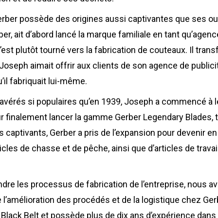
eur de ROI
de cas
Gerber possède des origines aussi captivantes que ses out
aire
r, ait d’abord lancé la marque familiale en tant qu’agence d
ents
’est plutôt tourné vers la fabrication de couteaux. Il tran
s
 Joseph aimait offrir aux clients de son agence de publi
il fabriquait lui-même.
avérés si populaires qu’en 1939, Joseph a commencé à l
ur finalement lancer la gamme Gerber Legendary Blades, 
 captivants, Gerber a pris de l’expansion pour devenir en 
icles de chasse et de pêche, ainsi que d’articles de travail
re les processus de fabrication de l’entreprise, nous a
 l’amélioration des procédés et de la logistique chez Gerb
 Black Belt et possède plus de dix ans d’expérience dans 