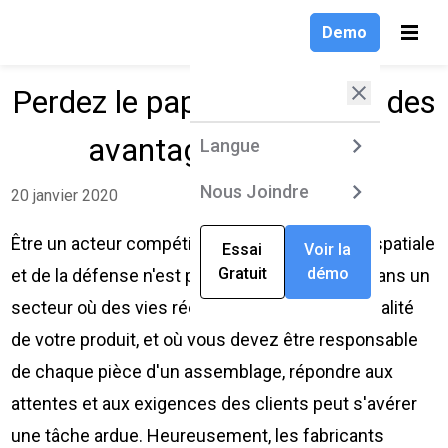
Demo
Perdez le papier et profitez des
avantages de l'ATM
Langue
Pro
Sol
Res
Ent
Produits
Langue
Langu
Langu
Langu
Langu
Solutions
English
Nous Joindre
VKS Lit
Nous J
Nous J
Nous J
Nous J
Logicie
Blogue
Témoig
20 janvier 2020
de Trav
clients
Les der
Entreprise
Deutsch
VKS Pro
Être un acteur compétitif dans l'industrie aérospatiale
tendance
Essai
Voir la
Essa
Essa
Essa
Essa
Découvr
Découv
les meil
il est fa
nos clie
Gratuit
démo
Gratu
Gratu
Gratu
Gratu
et de la défense n'est pas une mince affaire. Dans un
Ressources
Français
VKS Ent
et les 
transfor
instruct
matière 
secteur où des vies réelles dépendent de la qualité
numériq
VKS à le
Compare
manufact
!
de votre produit, et où vous devez être responsable
produits
Explore
Découvr
Découvr
de chaque pièce d'un assemblage, répondre aux
Connect
Par Étu
attentes et aux exigences des clients peut s'avérer
Blogue
Qui so
Mise en
une tâche ardue. Heureusement, les fabricants
Que sont
Par Indu