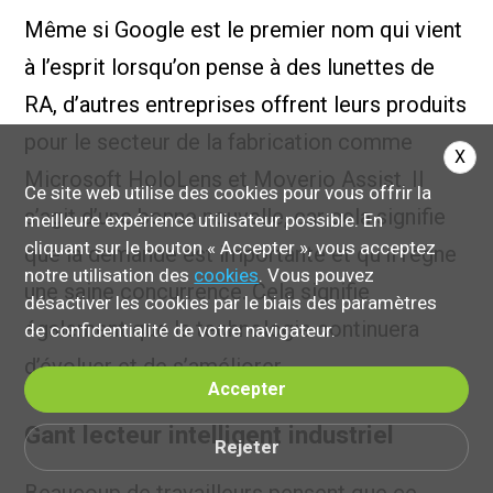
Même si Google est le premier nom qui vient
à l’esprit lorsqu’on pense à des lunettes de
RA, d’autres entreprises offrent leurs produits
pour le secteur de la fabrication comme
X
Microsoft HoloLens et Moverio Assist. Il
Ce site web utilise des cookies pour vous offrir la
s’agit d’une bonne nouvelle, car cela signifie
meilleure expérience utilisateur possible. En
cliquant sur le bouton « Accepter », vous acceptez
que la demande est importante et qu’il règne
notre utilisation des
cookies
. Vous pouvez
une saine concurrence. Cela signifie
désactiver les cookies par le biais des paramètres
également que la technologie continuera
de confidentialité de votre navigateur.
d’évoluer et de s’améliorer.
Accepter
Gant lecteur intelligent industriel
Rejeter