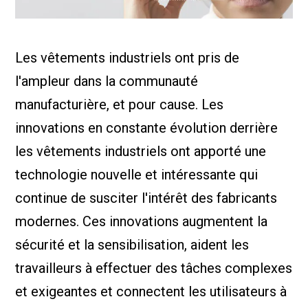
Nous Jo
de trava
Calculat
Études 
Les vêtements industriels ont pris de
Dictionn
Événem
l'ampleur dans la communauté
Presse
Carrière
manufacturière, et pour cause. Les
innovations en constante évolution derrière
les vêtements industriels ont apporté une
technologie nouvelle et intéressante qui
continue de susciter l'intérêt des fabricants
modernes. Ces innovations augmentent la
sécurité et la sensibilisation, aident les
travailleurs à effectuer des tâches complexes
et exigeantes et connectent les utilisateurs à