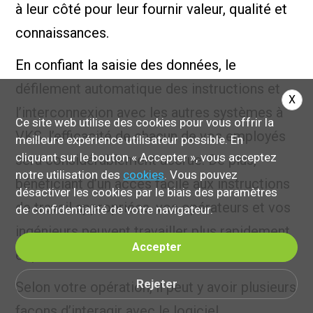
à leur côté pour leur fournir valeur, qualité et
connaissances.
En confiant la saisie des données, le
défilement automatique des instructions et
X
l’interconnexion avec les autres systèmes à
Ce site web utilise des cookies pour vous offrir la
VKS, l’efficacité de chacun de vos employés
meilleure expérience utilisateur possible. En
cliquant sur le bouton « Accepter », vous acceptez
sera considérablement accrue. De plus,
notre utilisation des
cookies
. Vous pouvez
bénéficiant d’un accès facile aux instructions
désactiver les cookies par le biais des paramètres
de travail appropriées, vos opérateurs et vos
de confidentialité de votre navigateur.
ingénieurs peuvent travailler plus rapidement
Accepter
et plus efficacement.
Rejeter
Selon votre opération, il peut y avoir plusieurs
façons d’interagir avec le logiciel