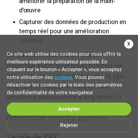
améliorer la préparation de la main-
d'œuvre
Capturer des données de production en
temps réel pour une amélioration
continue
X
Ce site web utilise des cookies pour vous offrir la
La fabrication Lean est un système
meilleure expérience utilisateur possible. En
dynamique plutôt qu'un projet ponctuel. De
cliquant sur le bouton « Accepter », vous acceptez
plus, votre atelier devient plus robuste, plus
notre utilisation des
cookies
. Vous pouvez
désactiver les cookies par le biais des paramètres
adaptable et capable de maintenir une
de confidentialité de votre navigateur.
excellence opérationnelle à long terme. Et
cela parce que vous alimentez le lean avec
Accepter
l'infrastructure numérique appropriée.
Rejeter
Le rôle de VKS