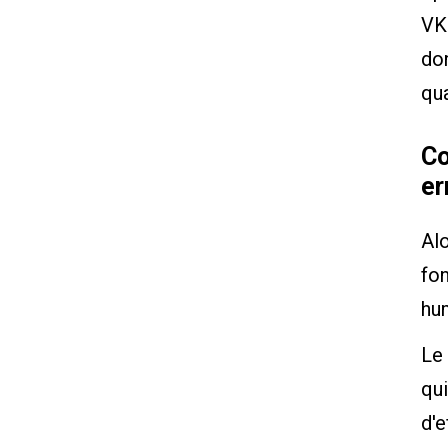
VKS
don
qua
Co
er
Alo
fon
hu
Le 
qui
d'e