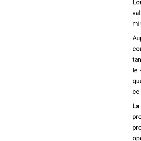
Lor
val
mi
Au
cou
tan
le 
que
ce 
La 
pr
pr
opé