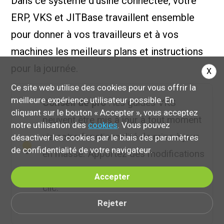
Dans ce système d'usine connectée, votre
ERP, VKS et JITBase travaillent ensemble
pour donner à vos travailleurs et à vos
machines les meilleurs plans et instructions
pour la journée.
X
Ce site web utilise des cookies pour vous offrir la
meilleure expérience utilisateur possible. En
Conseil de pro
: les guides VKS
cliquant sur le bouton « Accepter », vous acceptez
peuvent être mis à jour à tout moment
notre utilisation des
cookies
. Vous pouvez
via notre fonctionnalité de mise à jour
désactiver les cookies par le biais des paramètres
de confidentialité de votre navigateur.
en masse. Apportez des modifications
et améliorez vos processus en un seul
Accepter
clic.
Rejeter
.