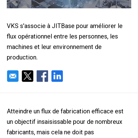
Nous Jo
de trava
Calculat
Études 
VKS s'associe à JITBase pour améliorer le
Dictionn
Événem
flux opérationnel entre les personnes, les
Presse
Carrière
machines et leur environnement de
production.
Atteindre un flux de fabrication efficace est
un objectif insaisissable pour de nombreux
fabricants, mais cela ne doit pas