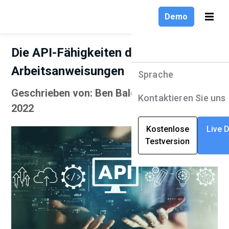
Demo
Die API-Fähigkeiten der Software für
Arbeitsanweisungen
Sprache
Produkte
Sprache
Geschrieben von: Ben Baldwin | Februar 2,
Lösungen
English
Kontaktieren Sie uns
2022
Unternehmen
Deutsch
Kostenlose
Live 
Testversion
Ressourcen
Français