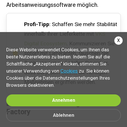
Arbeitsanweisungssoftware möglich.
Profi-Tipp
: Schaffen Sie mehr Stabilität
innerhalb Ihrer Lieferkette mit
VKS
X
Digital Ecosystem
. Kommunizieren Sie
Diese Website verwendet Cookies, um Ihnen das
sofort mit Lieferanten, tauschen Sie
beste Nutzererlebnis zu bieten. Indem Sie auf die
Prozesse aus und stellen Sie sicher,
Schaltfläche „Akzeptieren“ klicken, stimmen Sie
unserer Verwendung von
Cookies
zu. Sie können
dass bei jedem Schritt die richtigen
Cookies über die Datenschutzeinstellungen Ihres
Maßnahmen ergriffen werden.
Browsers deaktivieren.
Annehmen
Dies ist nur der Anfang Ihrer Smart
Factory
Ablehnen