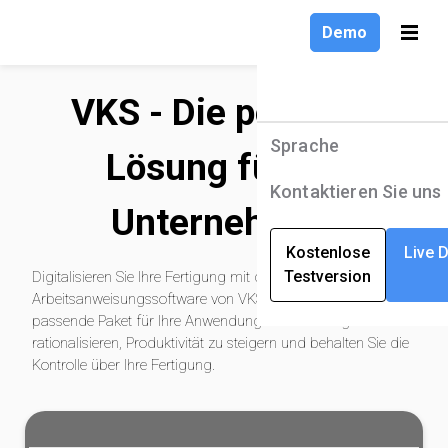
Demo
VKS - Die perfekte
Sprache
Produkte
Sprache
Lösung für Ihr
Lösungen
English
Kontaktieren Sie uns
Unternehmen
Unternehmen
Deutsch
Kostenlose
Live 
Testversion
Digitalisieren Sie Ihre Fertigung mit der
Ressourcen
Français
Arbeitsanweisungssoftware von VKS. Wählen Sie das
passende Paket für Ihre Anwendung um Schulungen zu
rationalisieren, Produktivität zu steigern und behalten Sie die
Kontrolle über Ihre Fertigung.