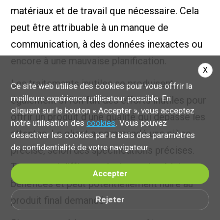
matériaux et de travail que nécessaire. Cela
peut être attribuable à un manque de
communication, à des données inexactes ou
encore à une mauvaise planification.
X
Les traitements inutiles se produisent
Ce site web utilise des cookies pour vous offrir la
meilleure expérience utilisateur possible. En
également si l’on fait des efforts inutiles pour
cliquant sur le bouton « Accepter », vous acceptez
offrir un produit d’une qualité qui dépasse les
notre utilisation des
cookies
. Vous pouvez
attentes. Le client a commandé une pièce
désactiver les cookies par le biais des paramètres
de confidentialité de votre navigateur.
précise, selon des spécifications précises.
Tout ce qui diffère ce la demande réduit vos
Accepter
bénéfices et peut potentiellement nuire au
produit final demandé.
Rejeter