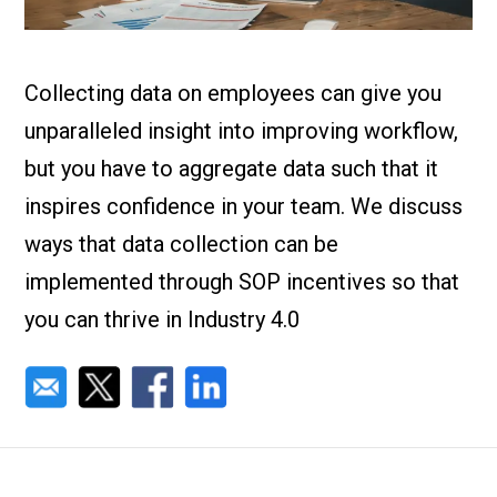
Nous Jo
de trava
Calculat
Études 
Collecting data on employees can give you
Dictionn
Événem
unparalleled insight into improving workflow,
Presse
Carrière
but you have to aggregate data such that it
inspires confidence in your team. We discuss
ways that data collection can be
implemented through SOP incentives so that
you can thrive in Industry 4.0