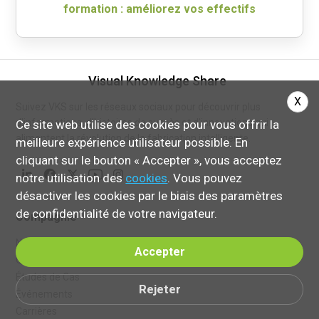
formation : améliorez vos effectifs
Visual Knowledge Share
X
Suivez VKS sur les réseaux sociaux pour découvrir plus
d'informations, d'histoires de succès et d'innovations qui
Ce site web utilise des cookies pour vous offrir la
alimentent la révolution de la fabrication intelligente.
meilleure expérience utilisateur possible. En
cliquant sur le bouton « Accepter », vous acceptez
notre utilisation des
cookies
. Vous pouvez
désactiver les cookies par le biais des paramètres
de confidentialité de votre navigateur.
Compagnie
Nous Joindre
Accepter
Qui Sommes-Nous?
Études de Cas
Rejeter
Événements
Carrières