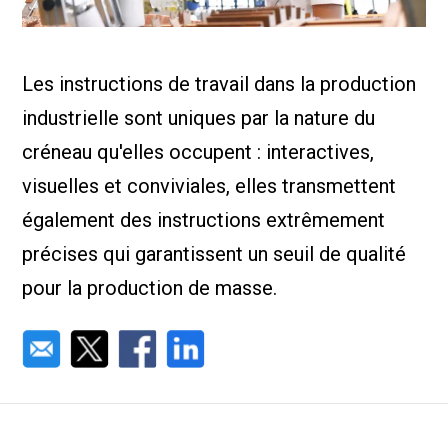
Nous Jo
de trava
Calculat
Études 
Les instructions de travail dans la production
Dictionn
Événem
industrielle sont uniques par la nature du
Presse
Carrière
créneau qu'elles occupent : interactives,
visuelles et conviviales, elles transmettent
également des instructions extrêmement
précises qui garantissent un seuil de qualité
pour la production de masse.