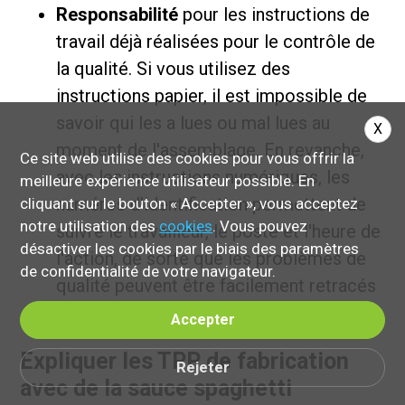
Responsabilité
pour les instructions de
travail déjà réalisées pour le contrôle de
la qualité. Si vous utilisez des
instructions papier, il est impossible de
savoir qui les a lues ou mal lues au
X
moment de l'assemblage. En revanche,
Ce site web utilise des cookies pour vous offrir la
avec les instructions numériques, les
meilleure expérience utilisateur possible. En
numéros d'identification permettent de
cliquant sur le bouton « Accepter », vous acceptez
notre utilisation des
cookies
. Vous pouvez
suivre le travailleur, le poste et l'heure de
désactiver les cookies par le biais des paramètres
l'action, de sorte que les problèmes de
de confidentialité de votre navigateur.
qualité peuvent être facilement retracés
jusqu'à l'atelier.
Accepter
Expliquer les TPP de fabrication
Rejeter
avec de la sauce spaghetti