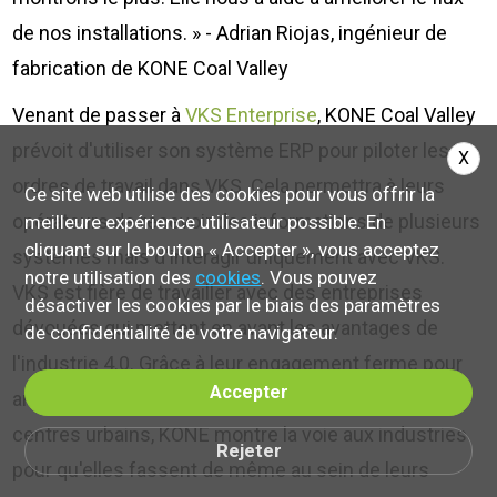
de nos installations. » - Adrian Riojas, ingénieur de
fabrication de KONE Coal Valley
Venant de passer à
VKS Enterprise
, KONE Coal Valley
prévoit d'utiliser son système ERP pour piloter les
X
ordres de travail dans VKS. Cela permettra à leurs
Ce site web utilise des cookies pour vous offrir la
opérateurs de recevoir des informations de plusieurs
meilleure expérience utilisateur possible. En
cliquant sur le bouton « Accepter », vous acceptez
systèmes mais d'interagir uniquement avec VKS.
notre utilisation des
cookies
. Vous pouvez
VKS est fière de travailler avec des entreprises
désactiver les cookies par le biais des paramètres
dévouées qui mettent en avant les avantages de
de confidentialité de votre navigateur.
l'industrie 4.0. Grâce à leur engagement ferme pour
Accepter
améliorer la circulation des personnes dans les
centres urbains, KONE montre la voie aux industries
Rejeter
pour qu'elles fassent de même au sein de leurs