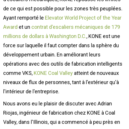
Nous Jo
de trava
de ce qui est possible pour les zones très peuplées.
Calculat
Études 
Ayant remporté le
Elevator World Project of the Year
Award
et un
contrat d'escaliers mécaniques de 179
Dictionn
Événem
millions de dollars à Washington D.C.
, KONE est une
Presse
Carrière
force sur laquelle il faut compter dans la sphère du
développement urbain. En améliorant leurs
opérations avec des outils de fabrication intelligents
comme VKS,
KONE Coal Valley
atteint de nouveaux
niveaux de flux de personnes, tant à l'extérieur qu'à
l'intérieur de l'entreprise.
Nous avons eu le plaisir de discuter avec Adrian
Riojas, ingénieur de fabrication chez KONE à Coal
Valley, dans l'Illinois, qui a commencé à peu près en