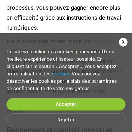
processus, vous pouvez gagner encore plus
en efficacité grâce aux instructions de travail
numériques.
Nous avons également mené une
expérience
X
similaire en utilisant l’origami
. Un groupe
Ce site web utilise des cookies pour vous offrir la
meilleure expérience utilisateur possible. En
devait plier un morceau de papier pour en
cliquant sur le bouton « Accepter », vous acceptez
faire une grue en suivant des instructions sur
notre utilisation des
cookies
. Vous pouvez
papier, tandis que l’autre groupe a reçu des
désactiver les cookies par le biais des paramètres
de confidentialité de votre navigateur.
instructions numériques. Pouvez-vous
deviner quel groupe a échoué et lequel a
Accepter
réussi?
Rejeter
Rendement du capital investi et