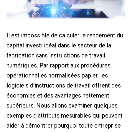
Nous Jo
de trava
Calculat
Études 
Dictionn
Événem
Il est impossible de calculer le rendement du
Presse
Carrière
capital investi idéal dans le secteur de la
fabrication sans instructions de travail
numériques. Par rapport aux procédures
opérationnelles normalisées papier, les
logiciels d’instructions de travail offrent des
économies et des avantages nettement
supérieurs. Nous allons examiner quelques
exemples d’attributs mesurables qui peuvent
aider à démontrer pourquoi toute entreprise