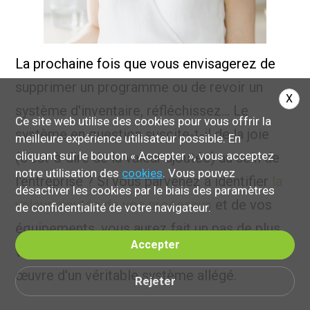
La prochaine fois que vous envisagerez de
supprimer un programme ou de revoir un
X
système d'inventaire, réfléchissez… Le
Ce site web utilise des cookies pour vous offrir la
système en question suscite-t-il de la joie
meilleure expérience utilisateur possible. En
cliquant sur le bouton « Accepter », vous acceptez
(c'est-à-dire de la valeur ajoutée) au sein de
notre utilisation des
cookies
. Vous pouvez
l'entreprise ? Si vous parvenez à identifier
la
désactiver les cookies par le biais des paramètres
valeur ajoutée de vos processus
et de vos
de confidentialité de votre navigateur.
équipements, vous aurez fait un pas de plus
Accepter
vers la réduction du gaspillage et la mise en
œuvre d'un véritable système allégé.
Rejeter