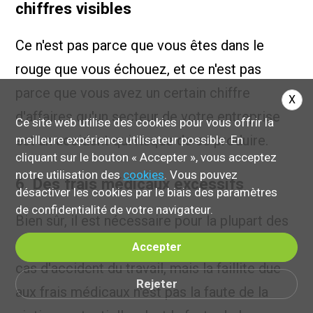
chiffres visibles
Ce n'est pas parce que vous êtes dans le
rouge que vous échouez, et ce n'est pas
parce que vous avez un certain chiffre
X
d'affaires qu'un secteur de votre entreprise
Ce site web utilise des cookies pour vous offrir la
est un accident qui risque de se produire.
meilleure expérience utilisateur possible. En
cliquant sur le bouton « Accepter », vous acceptez
notre utilisation des
cookies
. Vous pouvez
6. Des frais médicaux excessifs
désactiver les cookies par le biais des paramètres
de confidentialité de votre navigateur.
Bien sûr, il est nécessaire pour la plupart des
entreprises de couvrir les frais médicaux en
Accepter
cas d'accident du travail, mais la faillite due
Rejeter
aux frais médicaux n'est pas la faute de la