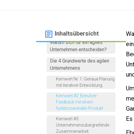
It's a Culture Thing
Inhaltsübersicht
War
Warum sich für ein agiles
ein
Unternehmen entscheiden?
Bed
Die 4 Grundwerte des agilen
Un
Unternehmens
un
Kernwert Nr. 1: Genaue Planung
mit iterativer Entwicklung
Um 
Kernwert #2: Benutzer-
men
Feedback mit einem
Ga
funktionierenden Produkt
Es 
Kernwert #3:
Unternehmensübergreifende
Zusammenarbeit
Eb