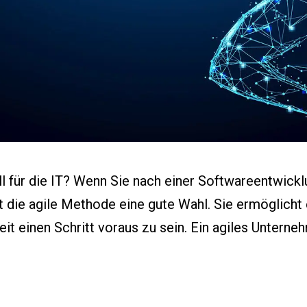
Worterbuch
Events
Presse
Karriere
 für die IT? Wenn Sie nach einer Softwareentwicklu
 ist die agile Methode eine gute Wahl. Sie ermögl
einen Schritt voraus zu sein. Ein agiles Unterneh