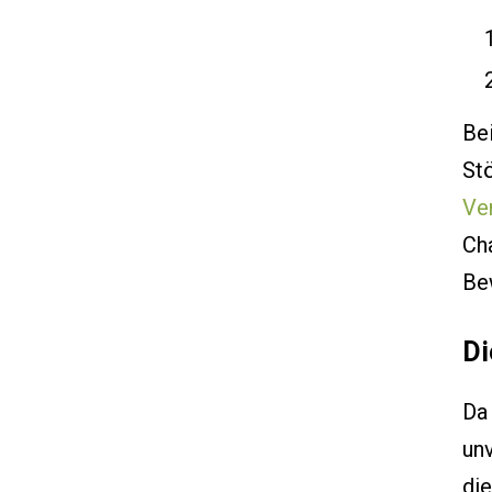
Bei
Stö
Ve
Cha
Be
Di
Da
un
di