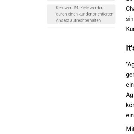
Cha
Kernwert #4: Ziele werden
durch einen kundenorientierten
sin
Ansatz aufrechterhalten
Ku
Agile Stärken sind übertragbar
It
"Ag
ge
ein
Ag
kön
ei
Mi