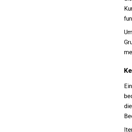
Ku
fun
Um 
Gru
me
Ke
Ein
bed
di
Bed
Ite