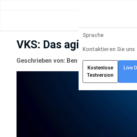
Sprache
Produkte
Sprache
VKS: Das agile Unterne
Lösungen
English
Kontaktieren Sie uns
Geschrieben von: Ben Baldwin | Oktober 26
Unternehmen
Deutsch
Kostenlose
Live 
Testversion
Ressourcen
Français