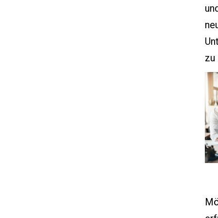
un
ne
Unt
zu
Mög