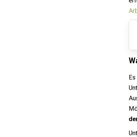
erf
Ar
Wa
Es 
Unt
Aus
Mö
de
Un