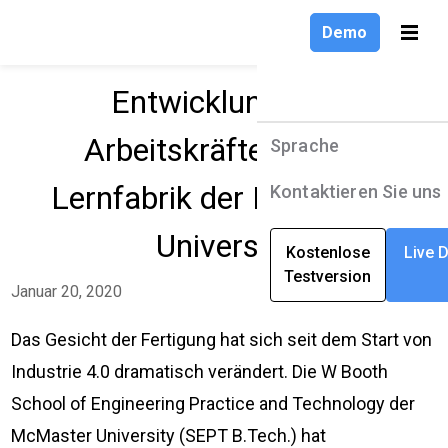
Demo
Entwicklung von
Arbeitskräften in der
Sprache
Produkte
Sprache
Lernfabrik der McMaster
Lösungen
English
Kontaktieren Sie uns
Unternehmen
Deutsch
University
Kostenlose
Live 
Testversion
Ressourcen
Français
Januar 20, 2020
Das Gesicht der Fertigung hat sich seit dem Start von
Industrie 4.0 dramatisch verändert. Die W Booth
School of Engineering Practice and Technology der
McMaster University (SEPT B.Tech.) hat