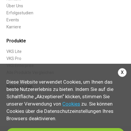
Über Uns
Erfolgsstudien
Events
Karriere
Produkte
VKS Lite
VKS Pro
VKS Enterprise
X
Alle Produkte Vergleichen
Diese Website verwendet Cookies, um Ihnen das
Ressourcen
beste Nutzererlebnis zu bieten. Indem Sie auf die
Schaltfläche „Akzeptieren“ klicken, stimmen Sie
Blog
unserer Verwendung von
Cookies
zu. Sie können
Was sind digitale Arbeitsanweisungen?
Cookies über die Datenschutzeinstellungen Ihres
Browsers deaktivieren.