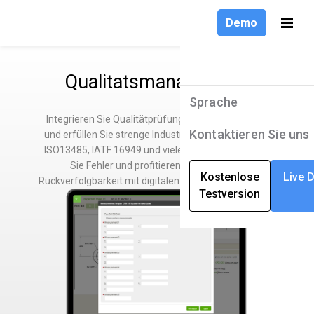
Demo
Qualitatsmanagement
Sprache
Produkte
Sprache
Integrieren Sie Qualitätprüfungen in Ihre Prozesse
Lösungen
English
Kontaktieren Sie uns
und erfüllen Sie strenge Industriernormen wie FDA,
ISO13485, IATF 16949 und vielen mehr. Reduzieren
Unternehmen
Deutsch
Sie Fehler und profitieren Sie von 100 %
Kostenlose
Live 
Rückverfolgbarkeit mit digitalen Arbeitsanweisungen.
Testversion
Ressourcen
Français