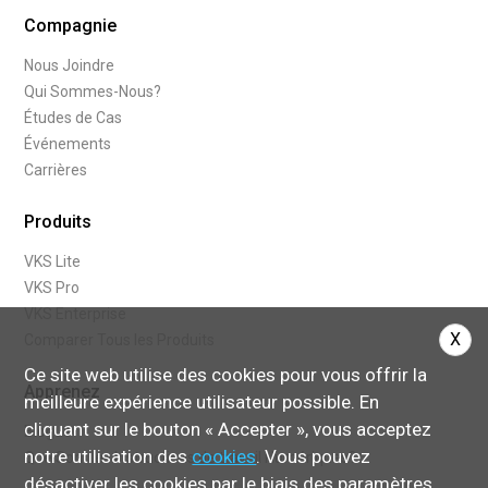
Compagnie
Nous Joindre
Qui Sommes-Nous?
Études de Cas
Événements
Carrières
Produits
VKS Lite
VKS Pro
VKS Enterprise
X
Comparer Tous les Produits
Ce site web utilise des cookies pour vous offrir la
Apprenez
meilleure expérience utilisateur possible. En
cliquant sur le bouton « Accepter », vous acceptez
Blogue
notre utilisation des
cookies
. Vous pouvez
Que Sont les Instructions de travail Numériques?
désactiver les cookies par le biais des paramètres