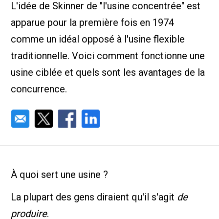
L'idée de Skinner de "l'usine concentrée" est
Nous Jo
de trava
apparue pour la première fois en 1974
Calculat
Études 
comme un idéal opposé à l'usine flexible
Dictionn
Événem
traditionnelle. Voici comment fonctionne une
Presse
usine ciblée et quels sont les avantages de la
Carrière
concurrence.
À quoi sert une usine ?
La plupart des gens diraient qu'il s'agit
de
produire
.