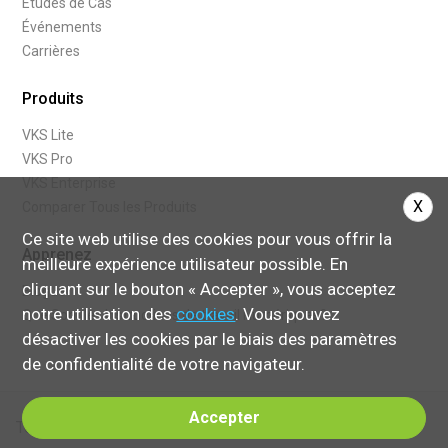
Études de Cas
Événements
Carrières
Produits
VKS Lite
VKS Pro
VKS Enterprise
X
Comparer Tous les Produits
Ce site web utilise des cookies pour vous offrir la
Apprenez
meilleure expérience utilisateur possible. En
cliquant sur le bouton « Accepter », vous acceptez
Blogue
notre utilisation des
cookies
. Vous pouvez
Que Sont les Instructions de travail Numériques?
désactiver les cookies par le biais des paramètres
de confidentialité de votre navigateur.
Accepter
Terms of Service