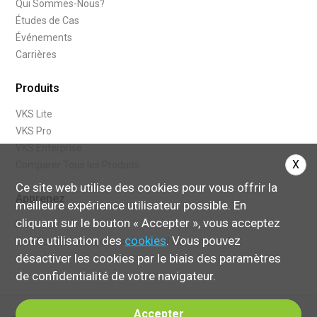
Qui Sommes-Nous?
Études de Cas
Événements
Carrières
Produits
VKS Lite
VKS Pro
VKS Enterprise
X
Comparer Tous les Produits
Ce site web utilise des cookies pour vous offrir la
Apprenez
meilleure expérience utilisateur possible. En
cliquant sur le bouton « Accepter », vous acceptez
Blogue
notre utilisation des
cookies
. Vous pouvez
Que Sont les Instructions de travail Numériques?
désactiver les cookies par le biais des paramètres
de confidentialité de votre navigateur.
Accepter