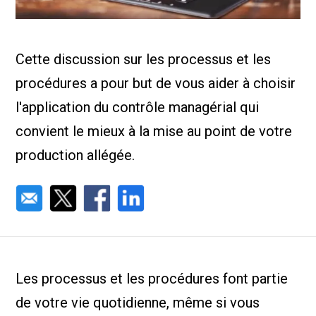
Nous Jo
de trava
Calculat
Études 
Cette discussion sur les processus et les
Dictionn
Événem
procédures a pour but de vous aider à choisir
Presse
Carrière
l'application du contrôle managérial qui
convient le mieux à la mise au point de votre
production allégée.
Les processus et les procédures font partie
de votre vie quotidienne, même si vous