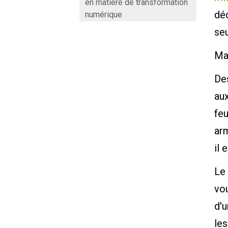
en matière de transformation
déc
numérique
seu
Mai
De
aux
feu
arm
il 
Le
vou
d'u
les