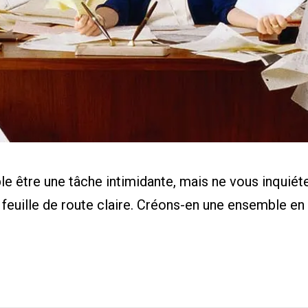
eur de ROI
de cas
aire
ents
s
 être une tâche intimidante, mais ne vous inquiéte
feuille de route claire. Créons-en une ensemble en