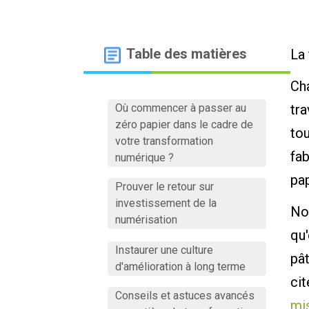
Table des matières
La 
Cha
Où commencer à passer au
tra
zéro papier dans le cadre de
tou
votre transformation
fab
numérique ?
pap
Prouver le retour sur
investissement de la
No
numérisation
qu'
Instaurer une culture
pât
d'amélioration à long terme
ci
Conseils et astuces avancés
mi