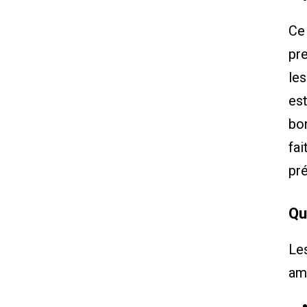
Ce
pre
le
est
bo
fai
pré
Qu
Les
am