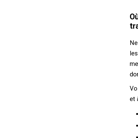
Où
tr
Ne 
les
me
don
Voi
et 