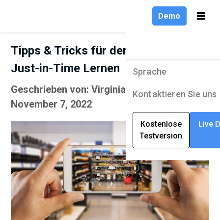
Demo
Tipps & Tricks für den Start von
Just-in-Time Lernen
Sprache
Produkte
Sprache
Geschrieben von: Virginia Shram |
Lösungen
English
Kontaktieren Sie uns
November 7, 2022
Unternehmen
Deutsch
Kostenlose
Live 
Testversion
Ressourcen
Français