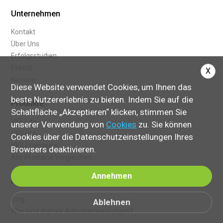
Unternehmen
Kontakt
Über Uns
Erfolgsstudien
Events
X
Karriere
Diese Website verwendet Cookies, um Ihnen das
beste Nutzererlebnis zu bieten. Indem Sie auf die
Produkte
Schaltfläche „Akzeptieren“ klicken, stimmen Sie
VKS Lite
unserer Verwendung von
Cookies
zu. Sie können
VKS Pro
Cookies über die Datenschutzeinstellungen Ihres
VKS Enterprise
Browsers deaktivieren.
Alle Produkte Vergleichen
Annehmen
Ressourcen
Blog
Ablehnen
Was sind digitale Arbeitsanweisungen?