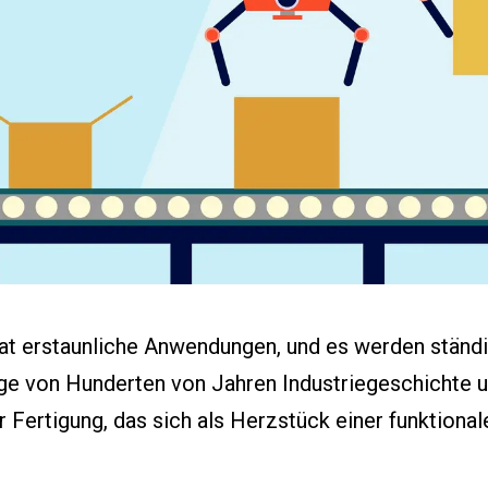
Worterbuch
Events
Presse
Karriere
t erstaunliche Anwendungen, und es werden ständi
lge von Hunderten von Jahren Industriegeschichte un
Fertigung, das sich als Herzstück einer funktionale