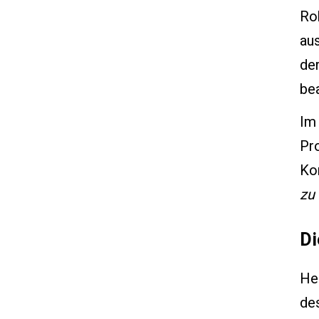
Roh
au
der
bea
Im 
Pro
Ko
zu
Di
Hen
des