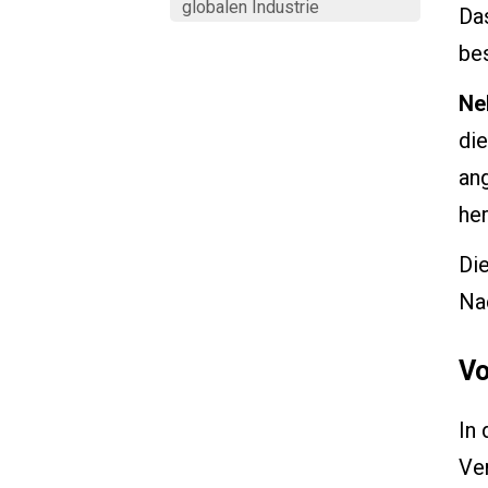
globalen Industrie
Das
be
Ne
die
an
her
Die
Na
Vo
In 
Ve