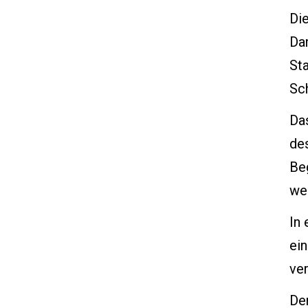
Di
Da
Sta
Sc
Da
des
Be
we
In 
ei
ver
De