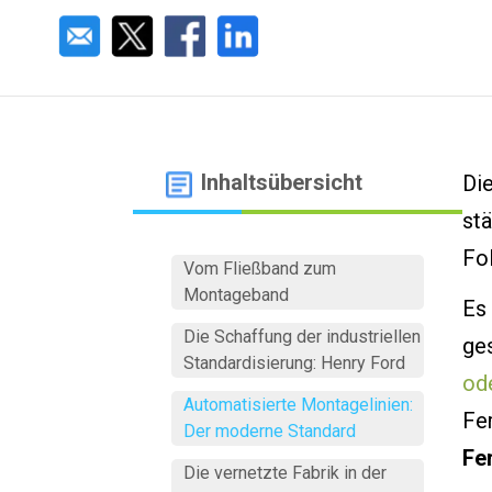
Inhaltsübersicht
Di
stä
Fol
Vom Fließband zum
Montageband
Es 
Die Schaffung der industriellen
ge
Standardisierung: Henry Ford
od
Automatisierte Montagelinien:
Fer
Der moderne Standard
Fe
Die vernetzte Fabrik in der