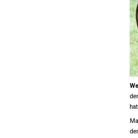
We
de
hat
Man
de