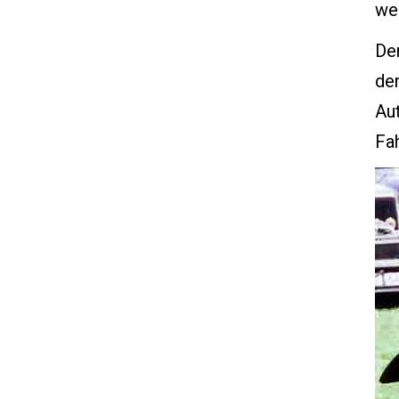
we
Der
de
Au
Fa