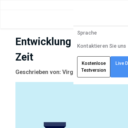
Sprache
Produkte
Sprache
Entwicklung der Produkti
Lösungen
English
Kontaktieren Sie uns
Zeit
Unternehmen
Deutsch
Kostenlose
Live 
Testversion
Geschrieben von: Virginia Shram | Novemb
Ressourcen
Français