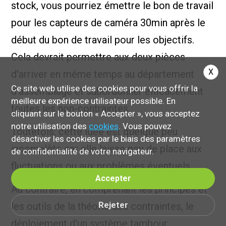
stock, vous pourriez émettre le bon de travail
pour les capteurs de caméra 30min après le
début du bon de travail pour les objectifs.
Cela devrait permettre aux deux pièces
X
d'arriver en même temps au département
Ce site web utilise des cookies pour vous offrir la
d'assemblage et subordonner efficacement
meilleure expérience utilisateur possible. En
toutes les non-contraintes.
cliquant sur le bouton « Accepter », vous acceptez
notre utilisation des
cookies
. Vous pouvez
Toutefois, cette idée est quelque peu
désactiver les cookies par le biais des paramètres
incomplète car elle laisse peu de place aux
de confidentialité de votre navigateur.
fluctuations ou aux problèmes éventuels.
Accepter
Au contraire, en comprenant les principes et
Rejeter
les outils de la théorie des contraintes, le
déploiement d'un système tambour