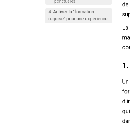
ponctuelles
de
4. Activer la "formation
sup
requise" pour une expérience
variable
La 
mai
Dernier point à retenir
con
1.
Un 
for
d'
qui
dan