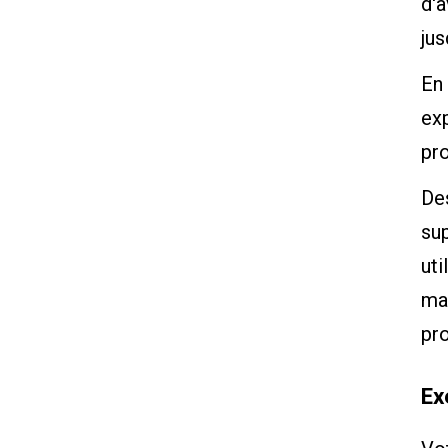
d'a
jus
En 
exp
pr
Des
sup
uti
ma
pr
Ex