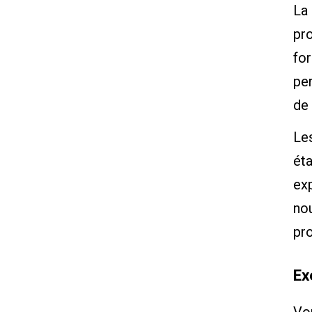
La 
pro
for
per
de 
Le
éta
exp
nou
pr
Ex