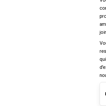
Vou
co
pr
amé
joi
Vo
re
qu
d'e
nou