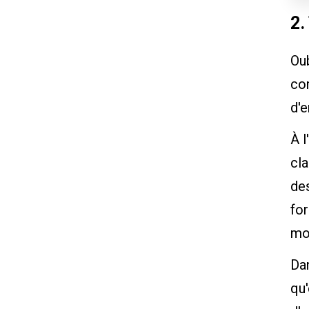
2.
Oub
co
d'e
À l
cla
des
for
mo
Dan
qu'