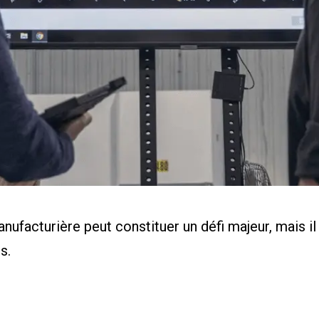
eur de ROI
de cas
aire
ents
s
anufacturière peut constituer un défi majeur, mais i
s.