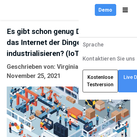
Demo
Es gibt schon genug Dinge! Warum
das Internet der Dinge
Sprache
Produkte
Sprache
industrialisieren? (IoT vs. IIoT)
Lösungen
English
Kontaktieren Sie uns
Geschrieben von: Virginia Shram |
Unternehmen
Deutsch
November 25, 2021
Kostenlose
Live 
Testversion
Ressourcen
Français