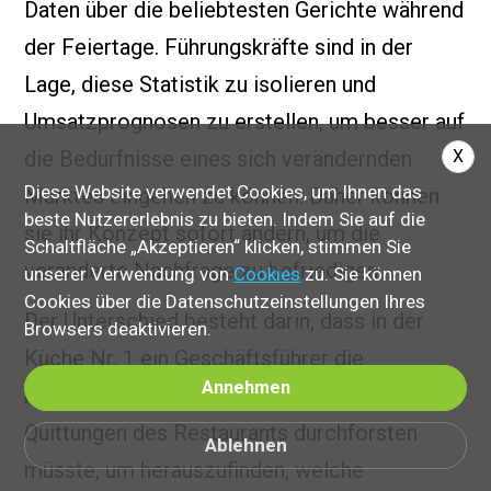
Daten über die beliebtesten Gerichte während
der Feiertage. Führungskräfte sind in der
Lage, diese Statistik zu isolieren und
Umsatzprognosen zu erstellen, um besser auf
X
die Bedürfnisse eines sich verändernden
Diese Website verwendet Cookies, um Ihnen das
Marktes eingehen zu können. Daher können
beste Nutzererlebnis zu bieten. Indem Sie auf die
sie ihr Konzept sofort ändern, um die
Schaltfläche „Akzeptieren“ klicken, stimmen Sie
veränderte Nachfrage zu befriedigen.
unserer Verwendung von
Cookies
zu. Sie können
Cookies über die Datenschutzeinstellungen Ihres
Der Unterschied besteht darin, dass in der
Browsers deaktivieren.
Küche Nr. 1 ein Geschäftsführer die
Annehmen
monatelangen, vielleicht sogar jahrelangen
Quittungen des Restaurants durchforsten
Ablehnen
müsste, um herauszufinden, welche