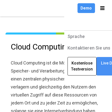
Demo
Demo
Sprache
Sprache
Produkte
Produkte
Sprache
Sprache
Cloud Computing
Lösungen
Lösungen
Deutsch
English
Kontaktieren Sie uns
Kontaktieren Sie uns
Unternehmen
Unternehmen
Deutsch
Cloud Computing ist die Möglichkeit,
Kostenlose
Kostenlose
Live 
Live 
Testversion
Testversion
Ressourcen
Ressourcen
Speicher- und Verarbeitungsleistung auf
Français
einen zentralen physischen Server zu
verlagern und gleichzeitig den Nutzern den
virtuellen Zugriff auf diese Ressourcen von
jedem Ort und zu jeder Zeit zu ermöglichen,
solange sie eine Internetverbindung haben.