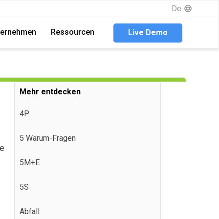
De
De
ternehmen
ternehmen
Ressourcen
Ressourcen
Live Demo
Live Demo
Mehr entdecken
4P
5 Warum-Fragen
ie
5M+E
5S
Abfall