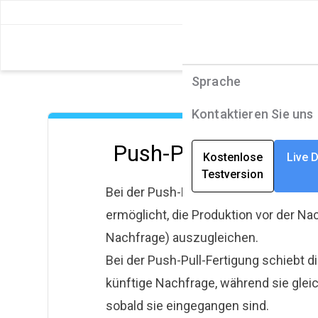
Sprache
Sprache
Produkte
Produkte
Sprache
Sprache
Lösungen
Lösungen
Deutsch
English
Kontaktieren Sie uns
Kontaktieren Sie uns
Unternehmen
Unternehmen
Deutsch
Push-Pull-Fertigung
Kostenlose
Kostenlose
Live 
Live 
Testversion
Testversion
Ressourcen
Ressourcen
Français
Bei der Push-Pull-Fertigung handelt e
ermöglicht, die Produktion vor der Na
Nachfrage) auszugleichen.
Bei der Push-Pull-Fertigung schiebt d
künftige Nachfrage, während sie gleich
sobald sie eingegangen sind.