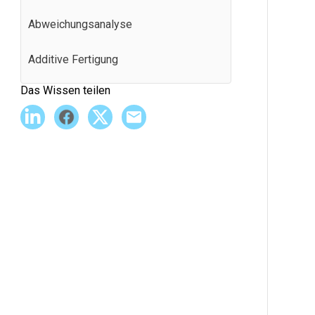
Abweichungsanalyse
Additive Fertigung
Das Wissen teilen
Agile Fertigung
Andon
Anwendungsprogrammierschnittstelle
(API)
Arbeitsanweisungen
Ausbeute im ersten Durchgang
Ausfallzeit