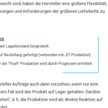
Worterbuch
Worterbuch
Events
Events
cht sind, haben die Hersteller eine größere Flexibilität,
rungen und Anforderungen der größeren Lieferkette zu
Presse
Presse
Karriere
Karriere
SE
auf Lagerbestand hergestellt.
auf Bestellung gefertigt (verbunden mit
JIT-Produktion
).
 die "Push"-Produktion wird durch Prognosen ermittelt.
teller Aufträge auch dann vorziehen, wenn nur eine
em Fall wird das Produkt auf Lager gehalten. Darüber
hen", d. h. die Produktion wird als direkte Reaktion auf
hrt.