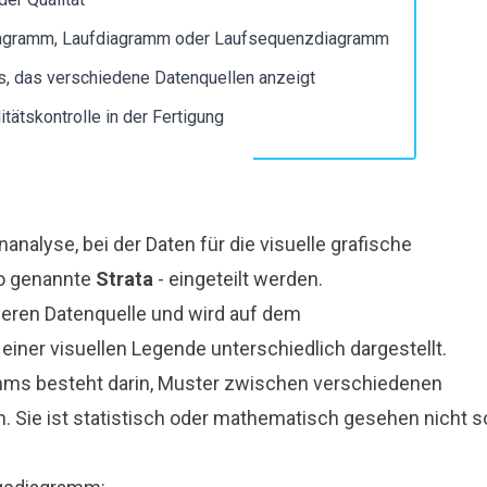
Worterbuch
Worterbuch
Events
Events
agramm, Laufdiagramm oder Laufsequenzdiagramm
Presse
Presse
Karriere
Karriere
s, das verschiedene Datenquellen anzeigt
itätskontrolle in der Fertigung
analyse, bei der Daten für die visuelle grafische
so genannte
Strata
- eingeteilt werden.
eren Datenquelle und wird auf dem
ner visuellen Legende unterschiedlich dargestellt.
ms besteht darin, Muster zwischen verschiedenen
 Sie ist statistisch oder mathematisch gesehen nicht s