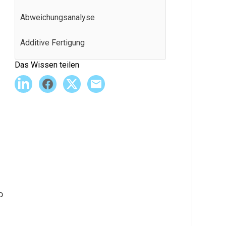
Abweichungsanalyse
Additive Fertigung
Das Wissen teilen
Agile Fertigung
Andon
Anwendungsprogrammierschnittstelle
(API)
Arbeitsanweisungen
Ausbeute im ersten Durchgang
o
Ausfallzeit