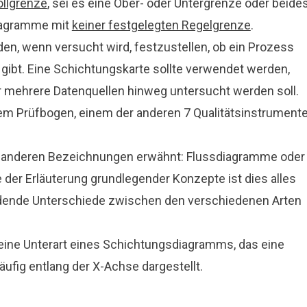
ollgrenze
, sei es eine Ober- oder Untergrenze oder beides
iagramme mit
keiner festgelegten Regelgrenze
.
den, wenn versucht wird, festzustellen, ob ein Prozess
 gibt. Eine Schichtungskarte sollte verwendet werden,
r mehrere Datenquellen hinweg untersucht werden soll.
nem
Prüfbogen
, einem der anderen 7 Qualitätsinstrumente
er anderen Bezeichnungen erwähnt: Flussdiagramme oder
er Erläuterung grundlegender Konzepte ist dies alles
eidende Unterschiede zwischen den verschiedenen Arten
eine Unterart eines Schichtungsdiagramms, das eine
häufig entlang der X-Achse dargestellt.