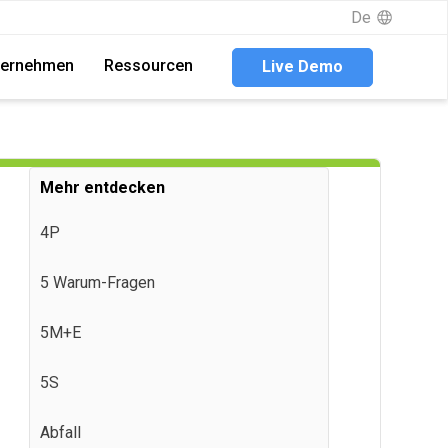
De
De
ternehmen
ternehmen
Ressourcen
Ressourcen
Live Demo
Live Demo
Mehr entdecken
4P
5 Warum-Fragen
5M+E
5S
Abfall