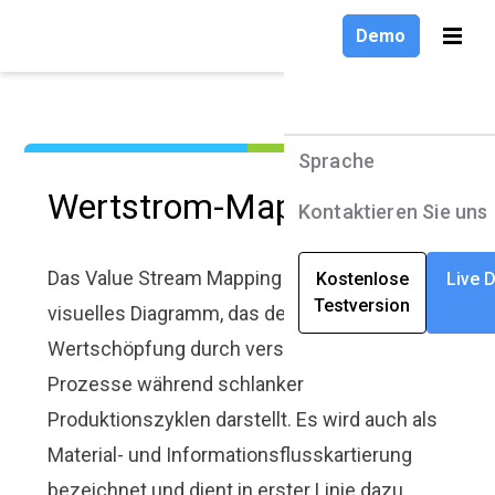
Demo
Demo
Sprache
Sprache
Produkte
Produkte
Sprache
Sprache
Wertstrom-Mapping
Lösungen
Lösungen
Deutsch
English
Kontaktieren Sie uns
Kontaktieren Sie uns
Unternehmen
Unternehmen
Deutsch
Das Value Stream Mapping (VSM) ist ein
Kostenlose
Kostenlose
Live 
Live 
Testversion
Testversion
Ressourcen
Ressourcen
visuelles Diagramm, das den Fluss der
Français
Wertschöpfung durch verschiedene
Prozesse während schlanker
Produktionszyklen darstellt. Es wird auch als
Material- und Informationsflusskartierung
bezeichnet und dient in erster Linie dazu,