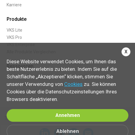
Karriere
Produkte
VKS Lite
VKS Pro
VKS Enterprise
X
Alle Produkte Vergleichen
Diese Website verwendet Cookies, um Ihnen das
Ressourcen
beste Nutzererlebnis zu bieten. Indem Sie auf die
Schaltfläche „Akzeptieren“ klicken, stimmen Sie
Blog
unserer Verwendung von
Cookies
zu. Sie können
Was sind digitale Arbeitsanweisungen?
Cookies über die Datenschutzeinstellungen Ihres
Browsers deaktivieren.
Annehmen
Terms of Service
Ablehnen
© 2024 Visual Knowledge Share, Ltd