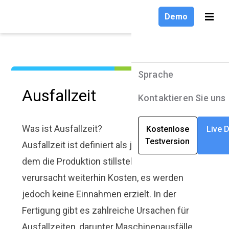
Demo
Demo
Sprache
Sprache
Produkte
Produkte
Sprache
Sprache
Ausfallzeit
Lösungen
Lösungen
Deutsch
English
Kontaktieren Sie uns
Kontaktieren Sie uns
Unternehmen
Unternehmen
Deutsch
Was ist Ausfallzeit?
Kostenlose
Kostenlose
Live 
Live 
Testversion
Testversion
Ressourcen
Ressourcen
Ausfallzeit ist definiert als jeder Zeitraum, in
Français
dem die Produktion stillsteht. Die Produktion
verursacht weiterhin Kosten, es werden
jedoch keine Einnahmen erzielt. In der
Fertigung gibt es zahlreiche Ursachen für
Ausfallzeiten, darunter Maschinenausfälle,