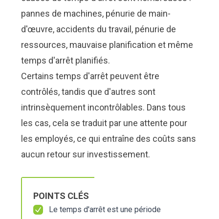
Nous Jo
Nous Jo
de trava
de trava
pannes de machines, pénurie de main-
Calculat
Calculat
Études 
Études 
d'œuvre, accidents du travail, pénurie de
ressources, mauvaise planification et même
Dictionn
Dictionn
Événem
Événem
temps d'arrêt planifiés.
Presse
Presse
Carrière
Carrière
Certains temps d'arrêt peuvent être
contrôlés, tandis que d'autres sont
intrinsèquement incontrôlables. Dans tous
les cas, cela se traduit par une attente pour
les employés, ce qui entraîne des coûts sans
aucun retour sur investissement.
POINTS CLÉS
Le temps d'arrêt est une période