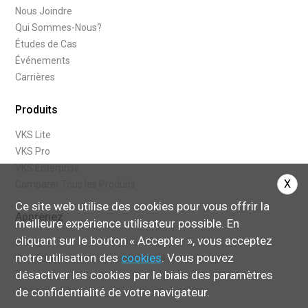
Nous Joindre
Qui Sommes-Nous?
Études de Cas
Événements
Carrières
Produits
VKS Lite
VKS Pro
VKS Enterprise
X
Comparer Tous les Produits
Ce site web utilise des cookies pour vous offrir la
Apprenez
meilleure expérience utilisateur possible. En
cliquant sur le bouton « Accepter », vous acceptez
Blogue
notre utilisation des
cookies
. Vous pouvez
Que Sont les Instructions de travail Numériques?
désactiver les cookies par le biais des paramètres
de confidentialité de votre navigateur.