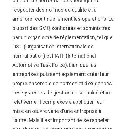
objectif de performance spécifique, à
Nous Jo
Nous Jo
de trava
de trava
respecter des normes de qualité et à
Calculat
Calculat
Études 
Études 
améliorer continuellement les opérations. La
Dictionn
Dictionn
plupart des SMQ sont créés et administrés
Événem
Événem
par un organisme de réglementation, tel que
Presse
Presse
Carrière
Carrière
l'ISO (Organisation internationale de
normalisation) et l'IATF (International
Automotive Task Force), bien que les
entreprises puissent également créer leur
propre ensemble de normes et d'exigences.
Les systèmes de gestion de la qualité étant
relativement complexes à appliquer, leur
mise en œuvre varie d'une entreprise à
l'autre. Mais il est important de se rappeler