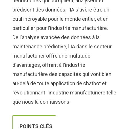
heuristiques qui compilent, analysent et
Nous Jo
Nous Jo
de trava
de trava
prédisent des données, l'IA s'avère être un
Calculat
Calculat
Études 
Études 
outil incroyable pour le monde entier, et en
Dictionn
Dictionn
particulier pour l'industrie manufacturière.
Événem
Événem
De l'analyse avancée des données à la
Presse
Presse
Carrière
Carrière
maintenance prédictive, l'IA dans le secteur
manufacturier offre une multitude
d'avantages, offrant à l'industrie
manufacturière des capacités qui vont bien
au-delà de toute application de chatbot et
révolutionnant l'industrie manufacturière telle
que nous la connaissons.
POINTS CLÉS