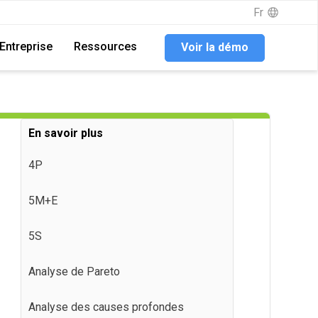
Fr
Fr
Entreprise
Entreprise
Ressources
Ressources
Voir la démo
Voir la démo
En savoir plus
4P
5M+E
5S
Analyse de Pareto
Analyse des causes profondes