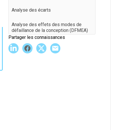
Analyse des écarts
Analyse des effets des modes de
défaillance de la conception (DFMEA)
Partager les connaissances
Andon
Assemblage de modèles mixtes
Atelier flexible
Bill of Materials (BOM)
C'est quoi le calcul de productivité
Cartographie de la chaîne de valeur