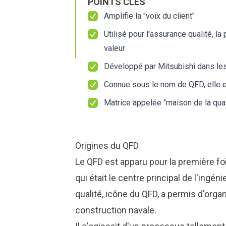
POINTS CLÉS
Calculat
Calculat
Études 
Études 
Amplifie la "voix du client"
Dictionn
Dictionn
Utilisé pour l'assurance qualité, la
Événem
Événem
valeur
Presse
Presse
Carrière
Carrière
Développé par Mitsubishi dans les
Connue sous le nom de QFD, elle 
Matrice appelée "maison de la qual
Origines du QFD
Le QFD est apparu pour la première fo
qui était le centre principal de l'ingé
qualité, icône du QFD, a permis d'organ
construction navale.