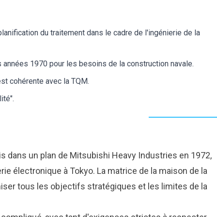
eur de ROI
eur de ROI
de cas
de cas
aire
aire
 planification du traitement dans le cadre de l'ingénierie de la
ents
ents
s
s
 années 1970 pour les besoins de la construction navale.
est cohérente avec la TQM.
ité".
is dans un plan de Mitsubishi Heavy Industries en 1972,
nierie électronique à Tokyo. La matrice de la maison de la
iser tous les objectifs stratégiques et les limites de la