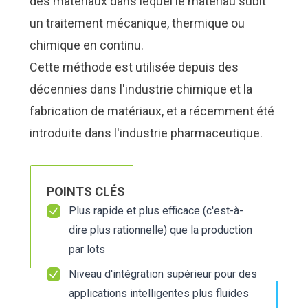
des matériaux dans lequel le matériau subit
Nous Jo
Nous Jo
de trava
de trava
un traitement mécanique, thermique ou
Calculat
Calculat
Études 
Études 
chimique en continu.
Dictionn
Dictionn
Cette méthode est utilisée depuis des
Événem
Événem
décennies dans l'industrie chimique et la
Presse
Presse
Carrière
Carrière
fabrication de matériaux, et a récemment été
introduite dans l'industrie pharmaceutique.
POINTS CLÉS
Plus rapide et plus efficace (c'est-à-
dire plus rationnelle) que la production
par lots
Niveau d'intégration supérieur pour des
applications intelligentes plus fluides