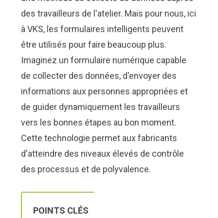
Nous Jo
Nous Jo
de trava
de trava
des travailleurs de l'atelier. Mais pour nous, ici
Calculat
Calculat
Études 
Études 
à VKS, les formulaires intelligents peuvent
être utilisés pour faire beaucoup plus.
Dictionn
Dictionn
Événem
Événem
Imaginez un formulaire numérique capable
Presse
Presse
Carrière
Carrière
de collecter des données, d'envoyer des
informations aux personnes appropriées et
de guider dynamiquement les travailleurs
vers les bonnes étapes au bon moment.
Cette technologie permet aux fabricants
d'atteindre des niveaux élevés de contrôle
des processus et de polyvalence.
POINTS CLÉS