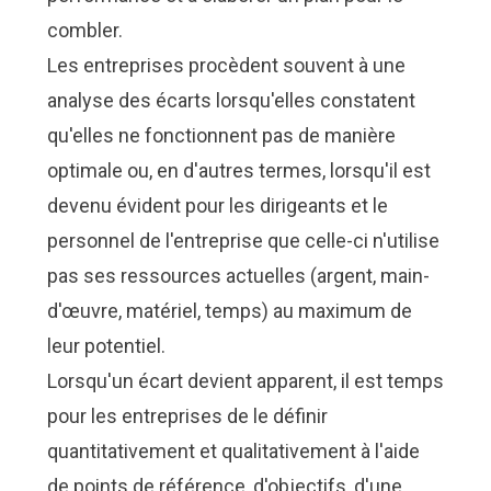
Nous Jo
Nous Jo
de trava
de trava
combler.
Calculat
Calculat
Études 
Études 
Les entreprises procèdent souvent à une
analyse des écarts lorsqu'elles constatent
Dictionn
Dictionn
Événem
Événem
qu'elles ne fonctionnent pas de manière
Presse
Presse
Carrière
Carrière
optimale ou, en d'autres termes, lorsqu'il est
devenu évident pour les dirigeants et le
personnel de l'entreprise que celle-ci n'utilise
pas ses ressources actuelles (argent, main-
d'œuvre, matériel, temps) au maximum de
leur potentiel.
Lorsqu'un écart devient apparent, il est temps
pour les entreprises de le définir
quantitativement et qualitativement à l'aide
de points de référence, d'objectifs, d'une