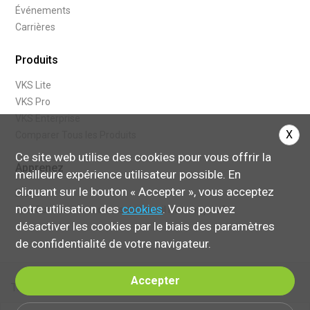
Événements
Carrières
Produits
VKS Lite
VKS Pro
VKS Enterprise
X
Comparer Tous les Produits
Ce site web utilise des cookies pour vous offrir la
Apprenez
meilleure expérience utilisateur possible. En
cliquant sur le bouton « Accepter », vous acceptez
Blogue
notre utilisation des
cookies
. Vous pouvez
Que Sont les Instructions de travail Numériques?
désactiver les cookies par le biais des paramètres
de confidentialité de votre navigateur.
Accepter
Terms of Service