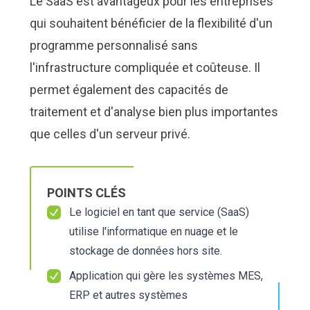
Le SaaS est avantageux pour les entreprises
Nous Jo
Nous Jo
de trava
de trava
qui souhaitent bénéficier de la flexibilité d'un
Calculat
Calculat
Études 
Études 
programme personnalisé sans
Dictionn
Dictionn
l'infrastructure compliquée et coûteuse. Il
Événem
Événem
permet également des capacités de
Presse
Presse
Carrière
Carrière
traitement et d'analyse bien plus importantes
que celles d'un serveur privé.
POINTS CLÉS
Le logiciel en tant que service (SaaS)
utilise l'informatique en nuage et le
stockage de données hors site.
Application qui gère les systèmes MES,
ERP et autres systèmes