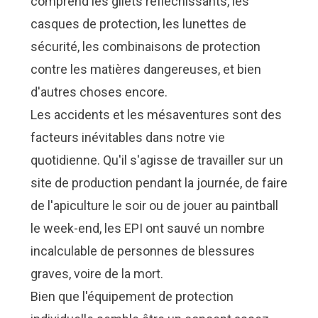
comprend les gilets réfléchissants, les
Nous Jo
Nous Jo
de trava
de trava
casques de protection, les lunettes de
Calculat
Calculat
Études 
Études 
sécurité, les combinaisons de protection
Dictionn
Dictionn
contre les matières dangereuses, et bien
Événem
Événem
d'autres choses encore.
Presse
Presse
Carrière
Carrière
Les accidents et les mésaventures sont des
facteurs inévitables dans notre vie
quotidienne. Qu'il s'agisse de travailler sur un
site de production pendant la journée, de faire
de l'apiculture le soir ou de jouer au paintball
le week-end, les EPI ont sauvé un nombre
incalculable de personnes de blessures
graves, voire de la mort.
Bien que l'équipement de protection