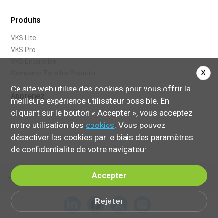
Produits
VKS Lite
VKS Pro
VKS Enterprise
X
Comparer Tous les Produits
Ce site web utilise des cookies pour vous offrir la
Apprenez
meilleure expérience utilisateur possible. En
cliquant sur le bouton « Accepter », vous acceptez
Blogue
notre utilisation des
cookies
. Vous pouvez
Que Sont les Instructions de travail Numériques?
désactiver les cookies par le biais des paramètres
de confidentialité de votre navigateur.
Accepter
Terms of Service
Rejeter
© 2024 Visual Knowledge Share, Ltd