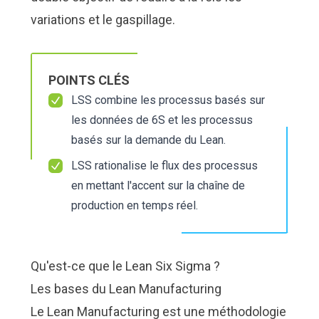
Nous Jo
Nous Jo
de trava
de trava
variations et le gaspillage.
Calculat
Calculat
Études 
Études 
Dictionn
Dictionn
Événem
Événem
POINTS CLÉS
Presse
Presse
LSS combine les processus basés sur
Carrière
Carrière
les données de 6S et les processus
basés sur la demande du Lean.
LSS rationalise le flux des processus
en mettant l'accent sur la chaîne de
production en temps réel.
Qu'est-ce que le Lean Six Sigma ?
Les bases du Lean Manufacturing
Le Lean Manufacturing est une méthodologie